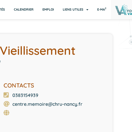
2
TÉS
CALENDRIER
EMPLOI
LIENS UTILES
E-MA
Vieillissement
e
CONTACTS
0383154939
centre.memoire@chru-nancy.fr