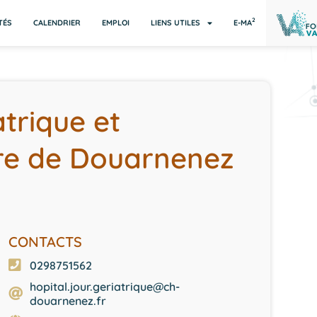
2
TÉS
CALENDRIER
EMPLOI
LIENS UTILES
E-MA
atrique et
re de Douarnenez
CONTACTS
0298751562
hopital.jour.geriatrique@ch-
douarnenez.fr