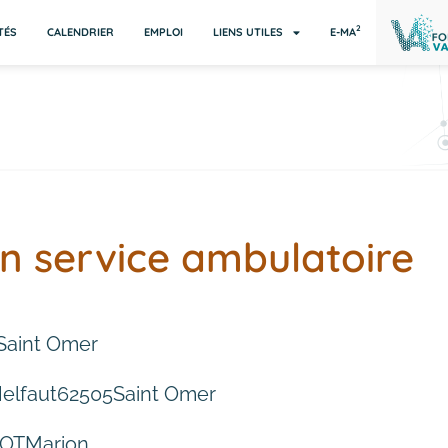
2
TÉS
CALENDRIER
EMPLOI
LIENS UTILES
E-MA
n service ambulatoire
 Saint Omer
elfaut
62505
Saint Omer
IOT
Marion