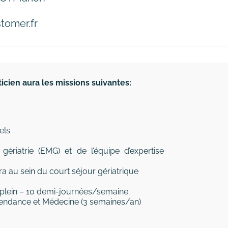
tomer.fr
ticien aura les missions suivantes:
els
ériatrie (EMG) et de l’équipe d’expertise
dra au sein du court séjour gériatrique
s plein – 10 demi-journées/semaine
Dépendance et Médecine (3 semaines/an)