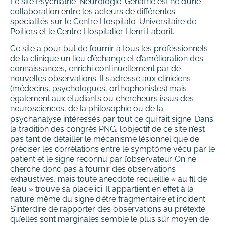
Le site Psychiatrie-Neurologie-Gériatrie est né d’une
collaboration entre les acteurs de différentes
spécialités sur le Centre Hospitalo-Universitaire de
Poitiers et le Centre Hospitalier Henri Laborit.
Ce site a pour but de fournir à tous les professionnels
de la clinique un lieu d’échange et d’amélioration des
connaissances, enrichi continuellement par de
nouvelles observations. Il s’adresse aux cliniciens
(médecins, psychologues, orthophonistes) mais
également aux étudiants ou chercheurs issus des
neurosciences, de la philosophie ou de la
psychanalyse intéressés par tout ce qui fait signe. Dans
la tradition des congrès PNG, l’objectif de ce site n’est
pas tant de détailler le mécanisme lésionnel que de
préciser les corrélations entre le symptôme vécu par le
patient et le signe reconnu par l’observateur. On ne
cherche donc pas à fournir des observations
exhaustives, mais toute anecdote recueillie « au fil de
l’eau » trouve sa place ici. Il appartient en effet à la
nature même du signe d’être fragmentaire et incident.
S’interdire de rapporter des observations au prétexte
qu’elles sont marginales semble le plus sûr moyen de