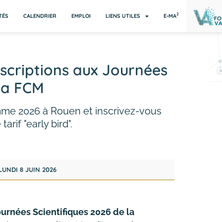
2
TÉS
CALENDRIER
EMPLOI
LIENS UTILES
E-MA
scriptions aux Journées
 la FCM
me 2026 à Rouen et inscrivez-vous
arif "early bird".
LUNDI 8 JUIN 2026
urnées Scientifiques 2026 de la